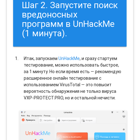
Шаг 2. Запустите поиск
вредоносных
программ в UnHackMe
(1 минута).
Итак, запускаем
UnHackMe
, и сразу стартуем
тестирование, можно использовать быстрое,
за 1 минуту. Но если время есть — рекомендую
расширенное онлайн тестирование с
использованием VirusTotal — это повысит
вероятность обнаружения не только вируса
VXP-PROTECT.PRO, но и остальной нечисти.