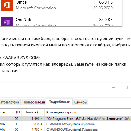
нопки мыши на таскбаре, и выбрать соотвeтствующий пункт м
елкнуть правой кнопкой мыши по заголовку столбцов, выбрать
а «WASABISYS.COM».
ия которых гуглятся как зловреды. Заметьте, из какой папки
ти папки.