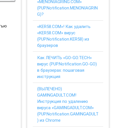
«MENONIAGRING.COM»
(PUP.Notification.MENONIAGRIN
G)?
стью
«KER58.COM»! Как удалить
«KER58.COM» вирус
(PUP.Notification.KER58) из
браузеров
Как ЛЕЧИТЬ «GO-GO.TECH»
вирус (PUP.Notification.GO-GO)
в браузерах: пошаговая
инструкция
(ВЫЛЕЧЕНО)
GAMINGADULT.COM!
Инструкция по удалению
вируса «GAMINGADULT.COM»
(PUP.Notification.GAMINGADULT
) из Chrome