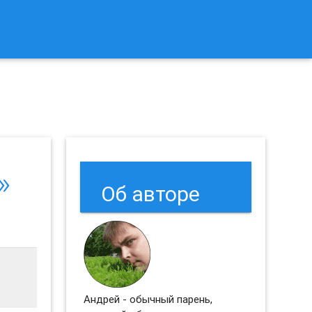
к Сбросить Настройки Браузеров Chrome и Firefox?
»
Об авторе
Андрей - обычный парень,