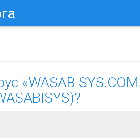
ога
в Браузере.
Как Сбросить Настройки Mozilla Firefox?
Ка
рус «WASABISYS.COM
n.WASABISYS)?