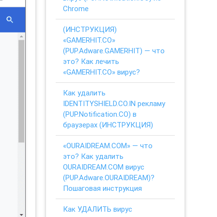
Chrome
(ИНСТРУКЦИЯ)
«GAMERHIT.CO»
(PUP.Adware.GAMERHIT) — что
это? Как лечить
«GAMERHIT.CO» вирус?
Как удалить
IDENTITYSHIELD.CO.IN рекламу
(PUP.Notification.CO) в
браузерах (ИНСТРУКЦИЯ)
«OURAIDREAM.COM» — что
это? Как удалить
OURAIDREAM.COM вирус
(PUP.Adware.OURAIDREAM)?
Пошаговая инструкция
Как УДАЛИТЬ вирус