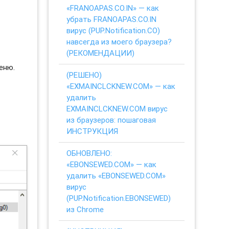
«FRANOAPAS.CO.IN» — как
убрать FRANOAPAS.CO.IN
вирус (PUP.Notification.CO)
навсегда из моего браузера?
(РЕКОМЕНДАЦИИ)
еню.
(РЕШЕНО)
«EXMAINCLCKNEW.COM» — как
удалить
EXMAINCLCKNEW.COM вирус
из браузеров: пошаговая
ИНСТРУКЦИЯ
ОБНОВЛЕНО:
«EBONSEWED.COM» — как
удалить «EBONSEWED.COM»
вирус
(PUP.Notification.EBONSEWED)
из Chrome