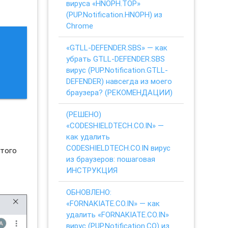
вируса «HNOPH.TOP»
(PUP.Notification.HNOPH) из
Chrome
«GTLL-DEFENDER.SBS» — как
убрать GTLL-DEFENDER.SBS
вирус (PUP.Notification.GTLL-
DEFENDER) навсегда из моего
браузера? (РЕКОМЕНДАЦИИ)
(РЕШЕНО)
«CODESHIELDTECH.CO.IN» —
как удалить
CODESHIELDTECH.CO.IN вирус
этого
из браузеров: пошаговая
ИНСТРУКЦИЯ
ОБНОВЛЕНО:
«FORNAKIATE.CO.IN» — как
удалить «FORNAKIATE.CO.IN»
вирус (PUP.Notification.CO) из