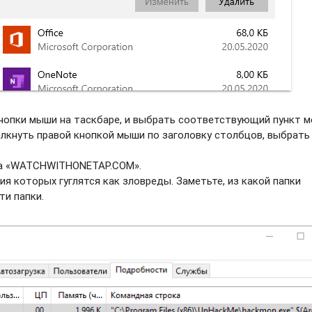
нопки мыши на таскбаре, и выбрать соотвeтствующий пункт м
елкнуть правой кнопкой мыши по заголовку столбцов, выбрать
ва «WATCHWITHONETAP.COM».
ия которых гуглятся как зловреды. Заметьте, из какой папки
ти папки.