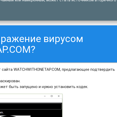
аражение вирусом
P.COM?
от сайта WATCHWITHONETAP.COM, предлагающее подтвердить
аскирован.
ожет быть запущено и нужно установить кодек.