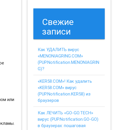
Свежие
записи
Как УДАЛИТЬ вирус
«MENONIAGRING.COM»
(PUP.Notification.MENONIAGRIN
ое
G)?
«KER58.COM»! Как удалить
«KER58.COM» вирус
(PUP.Notification.KER58) из
ном или
браузеров
Как ЛЕЧИТЬ «GO-GO.TECH»
вирус (PUP.Notification.GO-GO)
екламы.
в браузерах: пошаговая