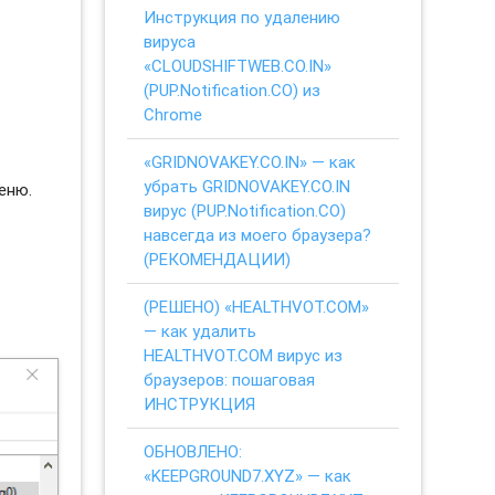
Инструкция по удалению
вируса
«CLOUDSHIFTWEB.CO.IN»
(PUP.Notification.CO) из
Chrome
«GRIDNOVAKEY.CO.IN» — как
убрать GRIDNOVAKEY.CO.IN
еню.
вирус (PUP.Notification.CO)
навсегда из моего браузера?
(РЕКОМЕНДАЦИИ)
(РЕШЕНО) «HEALTHVOT.COM»
— как удалить
HEALTHVOT.COM вирус из
браузеров: пошаговая
ИНСТРУКЦИЯ
ОБНОВЛЕНО:
«KEEPGROUND7.XYZ» — как