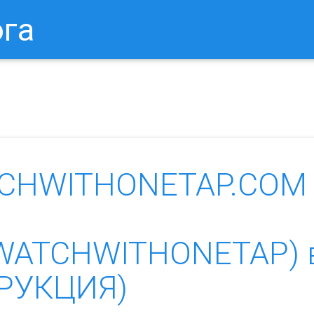
ога
в Браузере.
Как Сбросить Настройки Mozilla Firefox?
Ка
ATCHWITHONETAP.COM
on.WATCHWITHONETAP) 
ТРУКЦИЯ)