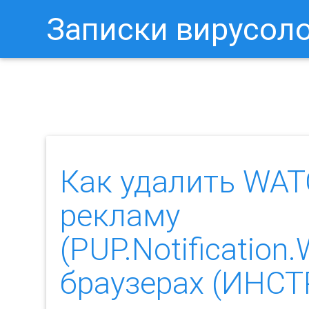
Записки вирусол
Как Отключить Уведомления 
Как удалить W
рекламу
(PUP.Notificati
браузерах (ИНС