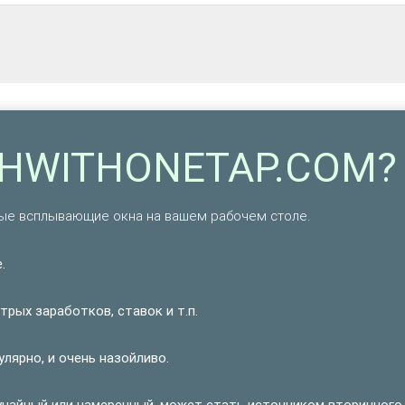
CHWITHONETAP.COM?
е всплывающие окна на вашем рабочем столе.
.
рых заработков, ставок и т.п.
ярно, и очень назойливо.
учайный или намеренный, может стать источником вторичного