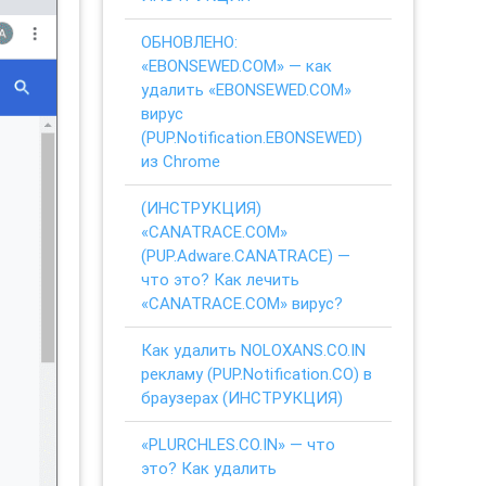
ОБНОВЛЕНО:
«EBONSEWED.COM» — как
удалить «EBONSEWED.COM»
вирус
(PUP.Notification.EBONSEWED)
из Chrome
(ИНСТРУКЦИЯ)
«CANATRACE.COM»
(PUP.Adware.CANATRACE) —
что это? Как лечить
«CANATRACE.COM» вирус?
Как удалить NOLOXANS.CO.IN
рекламу (PUP.Notification.CO) в
браузерах (ИНСТРУКЦИЯ)
«PLURCHLES.CO.IN» — что
это? Как удалить