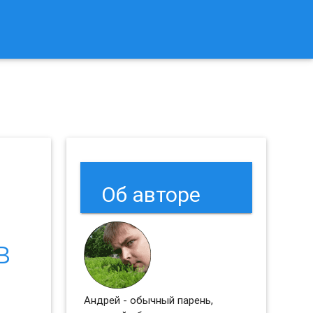
к Сбросить Настройки Браузеров Chrome и Firefox?
Об авторе
в
Андрей - обычный парень,