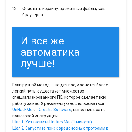
Очистить корзину, временные файлы, кэш
браузеров.
И все же
автоматика
лучше!
Если ручной метод — не для вас, и хочется более
легкий путь, существует множество
специализированного ПО, которое сделает всю
работу за вас. Я рекомендую воспользоваться
UnHackMe
от
Greatis Software
, выполнив все по
пошаговой инструкции.
Шаг 1. Установите UnHackMe. (1 минута)
Шаг 2. Запустите поиск вредоносных программ в