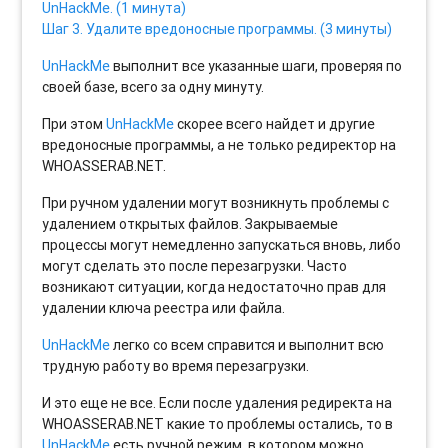
UnHackMe. (1 минута)
Шаг 3. Удалите вредоносные программы. (3 минуты)
UnHackMe
выполнит все указанные шаги, проверяя по
своей базе, всего за одну минуту.
При этом
UnHackMe
скорее всего найдет и другие
вредоносные программы, а не только редиректор на
WHOASSERAB.NET.
При ручном удалении могут возникнуть проблемы с
удалением открытых файлов. Закрываемые
процессы могут немедленно запускаться вновь, либо
могут сделать это после перезагрузки. Часто
возникают ситуации, когда недостаточно прав для
удалении ключа реестра или файла.
UnHackMe
легко со всем справится и выполнит всю
трудную работу во время перезагрузки.
И это еще не все. Если после удаления редиректа на
WHOASSERAB.NET какие то проблемы остались, то в
UnHackMe
есть ручной режим, в котором можно