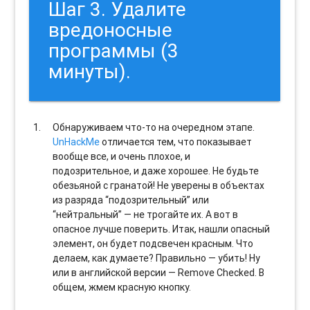
Шаг 3. Удалите
вредоносные
программы (3
минуты).
Обнаруживаем что-то на очередном этапе.
UnHackMe
отличается тем, что показывает
вообще все, и очень плохое, и
подозрительное, и даже хорошее. Не будьте
обезьяной с гранатой! Не уверены в объектах
из разряда “подозрительный” или
“нейтральный” — не трогайте их. А вот в
опасное лучше поверить. Итак, нашли опасный
элемент, он будет подсвечен красным. Что
делаем, как думаете? Правильно — убить! Ну
или в английской версии — Remove Checked. В
общем, жмем красную кнопку.