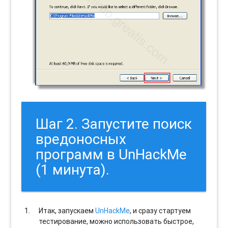
Шаг 2. Запустите поиск
вредоносных
программ в UnHackMe
(1 минута).
Итак, запускаем
UnHackMe
, и сразу стартуем
тестирование, можно использовать быстрое,