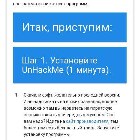
программы в списке всех программ.
Итак, приступим:
Шаг 1. Установите
UnHackMe (1 минута).
Скачали софт, желательно последней версии.
И не надо искать на всяких развалах, вполне
возможно там вы нарветесь на пиратскую
версию с вшитым очередным мусором. Оно
вам надо? Идите на
сайт производителя
, тем
более там есть бесплатный триал. Запустите
установку программы.