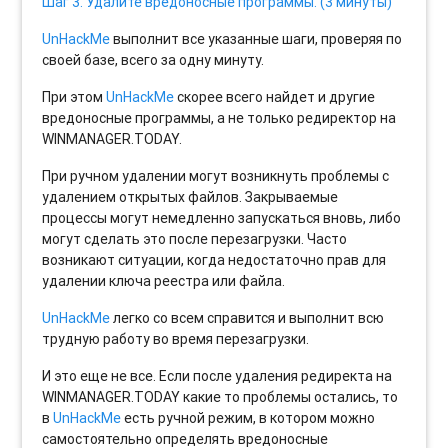
Шаг 3. Удалите вредоносные программы. (3 минуты)
UnHackMe
выполнит все указанные шаги, проверяя по
своей базе, всего за одну минуту.
При этом
UnHackMe
скорее всего найдет и другие
вредоносные программы, а не только редиректор на
WINMANAGER.TODAY.
При ручном удалении могут возникнуть проблемы с
удалением открытых файлов. Закрываемые
процессы могут немедленно запускаться вновь, либо
могут сделать это после перезагрузки. Часто
возникают ситуации, когда недостаточно прав для
удалении ключа реестра или файла.
UnHackMe
легко со всем справится и выполнит всю
трудную работу во время перезагрузки.
И это еще не все. Если после удаления редиректа на
WINMANAGER.TODAY какие то проблемы остались, то
в
UnHackMe
есть ручной режим, в котором можно
самостоятельно определять вредоносные