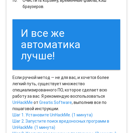
Очистить корзину, временные файлы, кэш
браузеров.
И все же
автоматика
лучше!
Если ручной метод — не для вас, и хочется более
легкий путь, существует множество
специализированного ПО, которое сделает всю
работу за вас. Я рекомендую воспользоваться
UnHackMe
от
Greatis Software
, выполнив все по
пошаговой инструкции.
Шаг 1. Установите UnHackMe. (1 минута)
Шаг 2. Запустите поиск вредоносных программ в
UnHackMe. (1 минута)