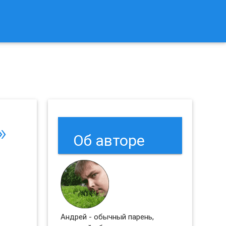
к Сбросить Настройки Браузеров Chrome и Firefox?
»
Об авторе
Андрей - обычный парень,