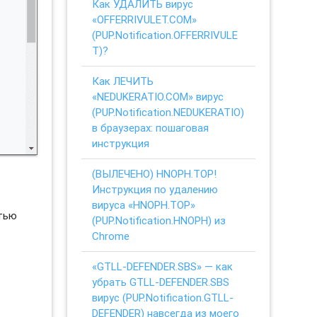
Как УДАЛИТЬ вирус
«OFFERRIVULET.COM»
(PUP.Notification.OFFERRIVULE
T)?
Как ЛЕЧИТЬ
«NEDUKERATIO.COM» вирус
(PUP.Notification.NEDUKERATIO)
в браузерах: пошаговая
инструкция
(ВЫЛЕЧЕНО) HNOPH.TOP!
Инструкция по удалению
вируса «HNOPH.TOP»
стью
(PUP.Notification.HNOPH) из
Chrome
«GTLL-DEFENDER.SBS» — как
убрать GTLL-DEFENDER.SBS
вирус (PUP.Notification.GTLL-
DEFENDER) навсегда из моего