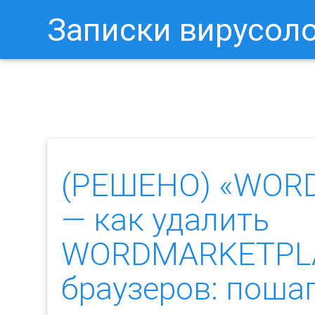
Записки вирусол
Как Отключить Уведомления 
(РЕШЕНО) «WOR
— как удалить
WORDMARKETPLAC
браузеров: пош