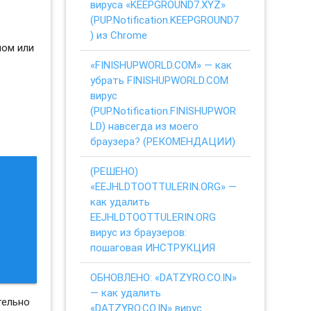
вируса «KEEPGROUND7.XYZ»
(PUP.Notification.KEEPGROUND7
) из Chrome
ном или
«FINISHUPWORLD.COM» — как
убрать FINISHUPWORLD.COM
вирус
(PUP.Notification.FINISHUPWOR
LD) навсегда из моего
браузера? (РЕКОМЕНДАЦИИ)
(РЕШЕНО)
«EEJHLDTOOTTULERIN.ORG» —
как удалить
EEJHLDTOOTTULERIN.ORG
вирус из браузеров:
пошаговая ИНСТРУКЦИЯ
ОБНОВЛЕНО: «DATZYRO.CO.IN»
— как удалить
тельно
«DATZYRO.CO.IN» вирус