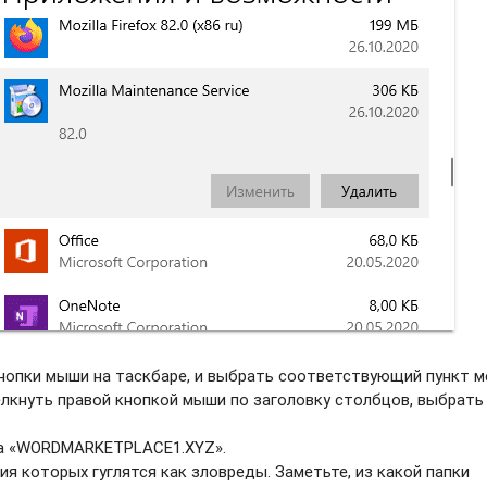
нопки мыши на таскбаре, и выбрать соотвeтствующий пункт м
елкнуть правой кнопкой мыши по заголовку столбцов, выбрать
ва «WORDMARKETPLACE1.XYZ».
ия которых гуглятся как зловреды. Заметьте, из какой папки