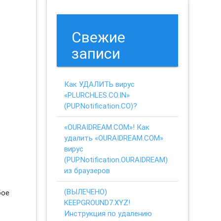
Свежие
записи
Как УДАЛИТЬ вирус
«PLURCHLES.CO.IN»
(PUP.Notification.CO)?
«OURAIDREAM.COM»! Как
удалить «OURAIDREAM.COM»
вирус
(PUP.Notification.OURAIDREAM)
из браузеров
(ВЫЛЕЧЕНО)
бое
KEEPGROUND7.XYZ!
Инструкция по удалению