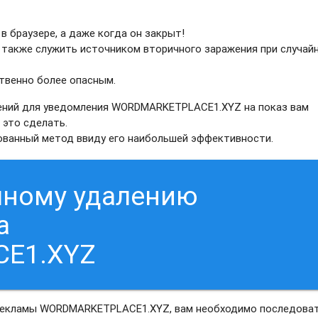
в браузере, а даже когда он закрыт!
 также служить источником вторичного заражения при случай
твенно более опасным.
ений для уведомления WORDMARKETPLACE1.XYZ на показ вам
 это сделать.
рованный метод ввиду его наибольшей эффективности.
чному удалению
а
E1.XYZ
 рекламы WORDMARKETPLACE1.XYZ, вам необходимо последова