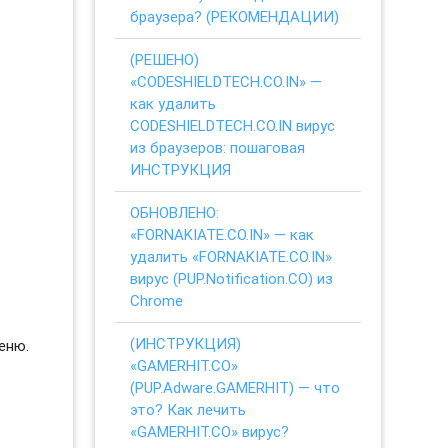
браузера? (РЕКОМЕНДАЦИИ)
(РЕШЕНО)
«CODESHIELDTECH.CO.IN» —
как удалить
CODESHIELDTECH.CO.IN вирус
из браузеров: пошаговая
ИНСТРУКЦИЯ
ОБНОВЛЕНО:
«FORNAKIATE.CO.IN» — как
удалить «FORNAKIATE.CO.IN»
вирус (PUP.Notification.CO) из
Chrome
(ИНСТРУКЦИЯ)
еню.
«GAMERHIT.CO»
(PUP.Adware.GAMERHIT) — что
это? Как лечить
«GAMERHIT.CO» вирус?