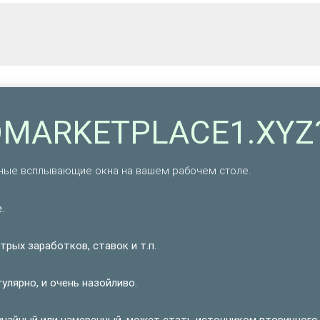
DMARKETPLACE1.XYZ
ые всплывающие окна на вашем рабочем столе.
.
рых заработков, ставок и т.п.
лярно, и очень назойливо.
учайный или намеренный, может стать источником вторичного