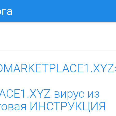
ога
в Браузере.
Как Сбросить Настройки Mozilla Firefox?
Ка
DMARKETPLACE1.XYZ
E1.XYZ вирус из
аговая ИНСТРУКЦИЯ