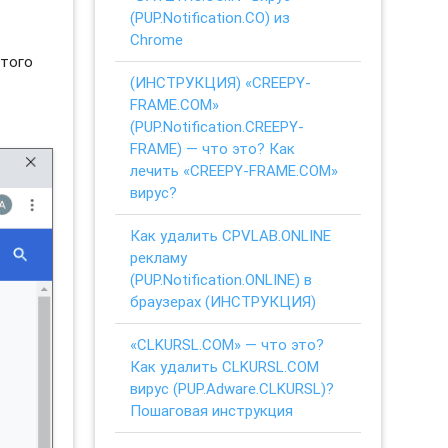
(PUP.Notification.CO) из
Chrome
этого
(ИНСТРУКЦИЯ) «CREEPY-
FRAME.COM»
(PUP.Notification.CREEPY-
FRAME) — что это? Как
лечить «CREEPY-FRAME.COM»
вирус?
Как удалить CPVLAB.ONLINE
рекламу
(PUP.Notification.ONLINE) в
браузерах (ИНСТРУКЦИЯ)
«CLKURSL.COM» — что это?
Как удалить CLKURSL.COM
вирус (PUP.Adware.CLKURSL)?
Пошаговая инструкция