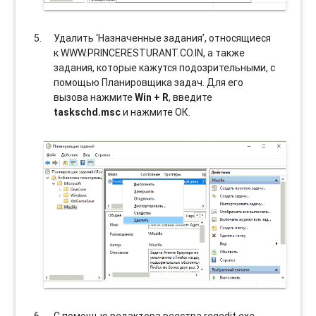
Удалить ‘Назначенные задания’, относящиеся
к WWW.PRINCERESTURANT.CO.IN, а также
задания, которые кажутся подозрительными, с
помощью Планировщика задач. Для его
вызова нажмите
Win + R
, введите
taskschd.msc
и нажмите ОК.
С помощью редактора реестра regedit.exe