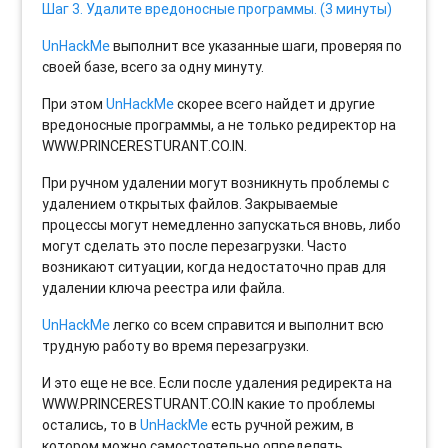
Шаг 3. Удалите вредоносные программы. (3 минуты)
UnHackMe
выполнит все указанные шаги, проверяя по
своей базе, всего за одну минуту.
При этом
UnHackMe
скорее всего найдет и другие
вредоносные программы, а не только редиректор на
WWW.PRINCERESTURANT.CO.IN.
При ручном удалении могут возникнуть проблемы с
удалением открытых файлов. Закрываемые
процессы могут немедленно запускаться вновь, либо
могут сделать это после перезагрузки. Часто
возникают ситуации, когда недостаточно прав для
удалении ключа реестра или файла.
UnHackMe
легко со всем справится и выполнит всю
трудную работу во время перезагрузки.
И это еще не все. Если после удаления редиректа на
WWW.PRINCERESTURANT.CO.IN какие то проблемы
остались, то в
UnHackMe
есть ручной режим, в
котором можно самостоятельно определять