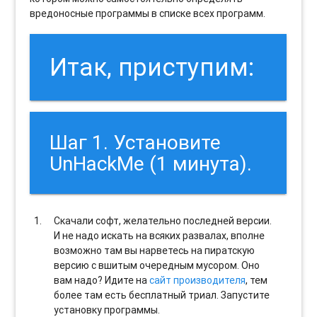
вредоносные программы в списке всех программ.
Итак, приступим:
Шаг 1. Установите
UnHackMe (1 минута).
Скачали софт, желательно последней версии.
И не надо искать на всяких развалах, вполне
возможно там вы нарветесь на пиратскую
версию с вшитым очередным мусором. Оно
вам надо? Идите на
сайт производителя
, тем
более там есть бесплатный триал. Запустите
установку программы.