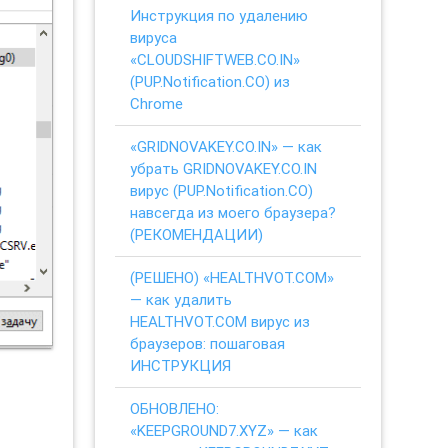
Инструкция по удалению
вируса
«CLOUDSHIFTWEB.CO.IN»
(PUP.Notification.CO) из
Chrome
«GRIDNOVAKEY.CO.IN» — как
убрать GRIDNOVAKEY.CO.IN
вирус (PUP.Notification.CO)
навсегда из моего браузера?
(РЕКОМЕНДАЦИИ)
(РЕШЕНО) «HEALTHVOT.COM»
— как удалить
HEALTHVOT.COM вирус из
браузеров: пошаговая
ИНСТРУКЦИЯ
ОБНОВЛЕНО:
«KEEPGROUND7.XYZ» — как