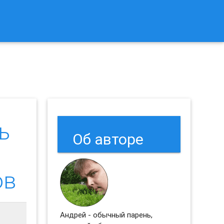
к Сбросить Настройки Браузеров Chrome и Firefox?
ь
Об авторе
ов
Андрей - обычный парень,