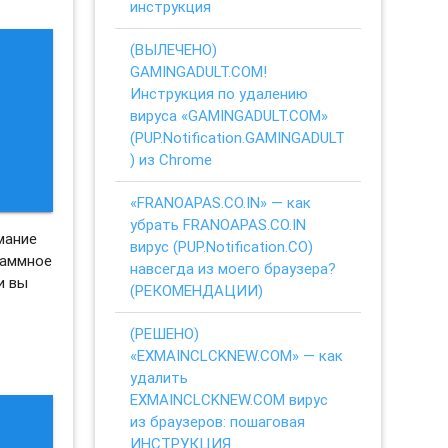
инструкция
(ВЫЛЕЧЕНО)
GAMINGADULT.COM!
Инструкция по удалению
вируса «GAMINGADULT.COM»
(PUP.Notification.GAMINGADULT
) из Chrome
«FRANOAPAS.CO.IN» — как
убрать FRANOAPAS.CO.IN
мание
вирус (PUP.Notification.CO)
раммное
навсегда из моего браузера?
и вы
(РЕКОМЕНДАЦИИ)
(РЕШЕНО)
«EXMAINCLCKNEW.COM» — как
удалить
EXMAINCLCKNEW.COM вирус
из браузеров: пошаговая
ИНСТРУКЦИЯ