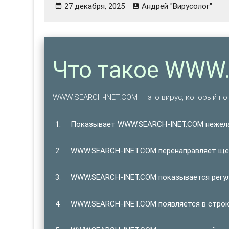
27 декабря, 2025
Андрей "Вирусолог"
Что такое WWW
WWW.SEARCH-INET.COM — это вирус, который п
Показывает WWW.SEARCH-INET.COM нежела
WWW.SEARCH-INET.COM перенаправляет щел
WWW.SEARCH-INET.COM показывается регуля
WWW.SEARCH-INET.COM появляется в строке