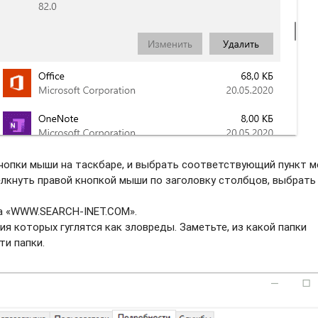
нопки мыши на таскбаре, и выбрать соотвeтствующий пункт м
елкнуть правой кнопкой мыши по заголовку столбцов, выбрать
ва «WWW.SEARCH-INET.COM».
ия которых гуглятся как зловреды. Заметьте, из какой папки
ти папки.