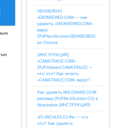
M
ОБНОВЛЕНО:
«EBONSEWED.COM» — как
удалить «EBONSEWED.COM»
вирус
льно
(PUP.Notification.EBONSEWED)
из Chrome
стью
(ИНСТРУКЦИЯ)
«CANATRACE.COM»
(PUP.Adware.CANATRACE) —
что это? Как лечить
«CANATRACE.COM» вирус?
Как удалить NOLOXANS.CO.IN
рекламу (PUP.Notification.CO) в
браузерах (ИНСТРУКЦИЯ)
«PLURCHLES.CO.IN» — что
это? Как удалить