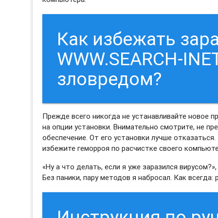
Как избежать зар
WWW.SEARCH-INET
зловредом?
Прежде всего никогда не устанавливайте новое п
на опции установки. Внимательно смотрите, не п
обеспечение. От его установки лучше отказаться.
избежите геморроя по расчистке своего компьют
«Ну а что делать, если я уже заразился вирусом?»,
Без паники, пару методов я набросал. Как всегда:
Инструкция по ру