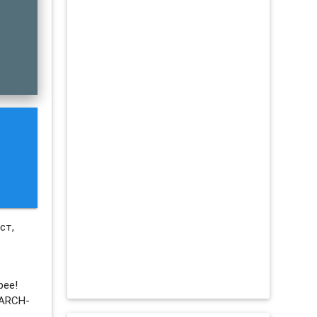
ст,
рее!
EARCH-