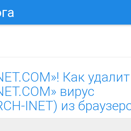
ога
в Браузере.
Как Сбросить Настройки Mozilla Firefox?
Ка
ET.COM»! Как удалит
ET.COM» вирус
RCH-INET) из браузер