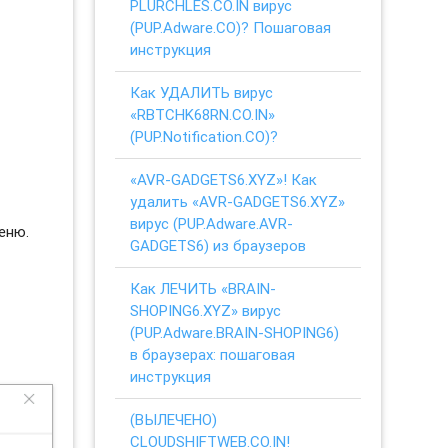
PLURCHLES.CO.IN вирус
(PUP.Adware.CO)? Пошаговая
инструкция
Как УДАЛИТЬ вирус
«RBTCHK68RN.CO.IN»
(PUP.Notification.CO)?
«AVR-GADGETS6.XYZ»! Как
удалить «AVR-GADGETS6.XYZ»
вирус (PUP.Adware.AVR-
еню.
GADGETS6) из браузеров
Как ЛЕЧИТЬ «BRAIN-
SHOPING6.XYZ» вирус
(PUP.Adware.BRAIN-SHOPING6)
в браузерах: пошаговая
инструкция
(ВЫЛЕЧЕНО)
CLOUDSHIFTWEB.CO.IN!