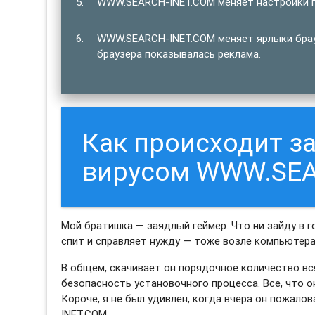
WWW.SEARCH-INET.COM меняет настройки п
WWW.SEARCH-INET.COM меняет ярлыки брауз
браузера показывалась реклама.
Как происходит 
вирусом WWW.SEA
Мой братишка — заядлый геймер. Что ни зайду в г
спит и справляет нужду — тоже возле компьютера.
В общем, скачивает он порядочное количество вс
безопасность установочного процесса. Все, что о
Короче, я не был удивлен, когда вчера он пожал
INET.COM.