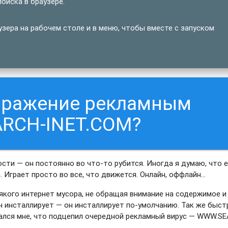
оиска в браузере.
ера на рабочем столе и в меню, чтобы вместе с запуском
заражение рекламным
RCH-INET.COM?
ости — он постоянно во что-то рубится. Иногда я думаю, что е
 Играет просто во все, что движется. Онлайн, оффлайн…
якого интернет мусора, не обращая внимание на содержимое и
н инсталлирует — он инсталлирует по-умолчанию. Так же быст
овался мне, что подцепил очередной рекламный вирус — WWW.S