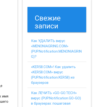
Свежие
записи
Как УДАЛИТЬ вирус
«MENONIAGRING.COM»
(PUP.Notification.MENONIAGRIN
G)?
«KER58.COM»! Как удалить
«KER58.COM» вирус
(PUP.Notification.KER58) из
браузеров
ще
Как ЛЕЧИТЬ «GO-GO.TECH»
к имя
вирус (PUP.Notification.GO-GO)
ашего
в браузерах: пошаговая