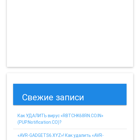
Свежие записи
Как УДАЛИТЬ вирус «RBTCHK68RN.CO.IN»
(PUP.Notification.CO)?
«AVR-GADGETS6.XYZ»! Как удалить «AVR-