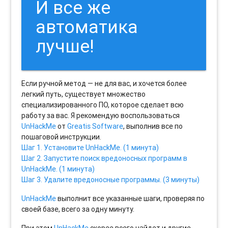
И все же
автоматика
лучше!
Если ручной метод — не для вас, и хочется более
легкий путь, существует множество
специализированного ПО, которое сделает всю
работу за вас. Я рекомендую воспользоваться
UnHackMe
от
Greatis Software
, выполнив все по
пошаговой инструкции.
Шаг 1. Установите UnHackMe. (1 минута)
Шаг 2. Запустите поиск вредоносных программ в
UnHackMe. (1 минута)
Шаг 3. Удалите вредоносные программы. (3 минуты)
UnHackMe
выполнит все указанные шаги, проверяя по
своей базе, всего за одну минуту.