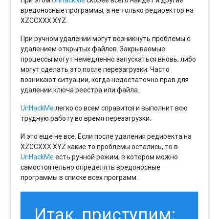
При этом
UnHackMe
скорее всего найдет и другие
вредоносные программы, а не только редиректор на
XZCCXXX.XYZ.
При ручном удалении могут возникнуть проблемы с
удалением открытых файлов. Закрываемые
процессы могут немедленно запускаться вновь, либо
могут сделать это после перезагрузки. Часто
возникают ситуации, когда недостаточно прав для
удалении ключа реестра или файла.
UnHackMe
легко со всем справится и выполнит всю
трудную работу во время перезагрузки.
И это еще не все. Если после удаления редиректа на
XZCCXXX.XYZ какие то проблемы остались, то в
UnHackMe
есть ручной режим, в котором можно
самостоятельно определять вредоносные
программы в списке всех программ.
Итак, приступим: