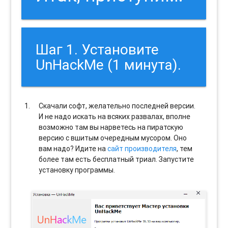
Шаг 1. Установите
UnHackMe (1 минута).
Скачали софт, желательно последней версии.
И не надо искать на всяких развалах, вполне
возможно там вы нарветесь на пиратскую
версию с вшитым очередным мусором. Оно
вам надо? Идите на
сайт производителя
, тем
более там есть бесплатный триал. Запустите
установку программы.