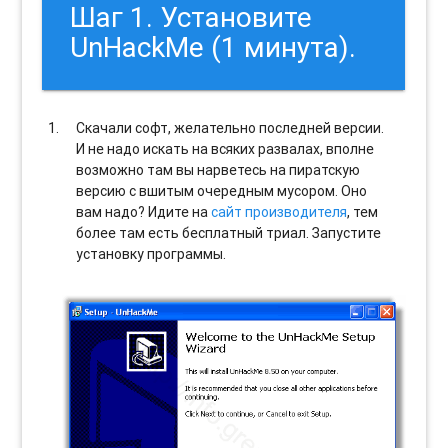
Шаг 1. Установите
UnHackMe (1 минута).
Скачали софт, желательно последней версии.
И не надо искать на всяких развалах, вполне
возможно там вы нарветесь на пиратскую
версию с вшитым очередным мусором. Оно
вам надо? Идите на
сайт производителя
, тем
более там есть бесплатный триал. Запустите
установку программы.