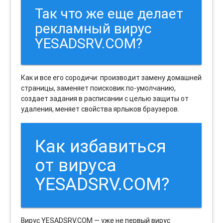
Так что же еще делает
рекламный вирус
YESADSRV.COM?
Как и все его сородичи: производит замену домашней
страницы, заменяет поисковик по-умолчанию,
создает задания в расписании с целью защиты от
удаления, меняет свойства ярлыков браузеров.
Как избавиться
от вируса
YESADSRV.COM?
Вирус YESADSRV.COM — уже не первый вирус