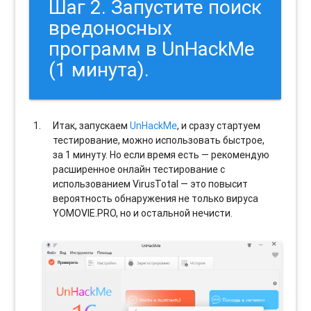
Шаг 2. Запустите поиск
вредоносных
программ в UnHackMe
(1 минута).
Итак, запускаем
UnHackMe
, и сразу стартуем
тестирование, можно использовать быстрое,
за 1 минуту. Но если время есть — рекомендую
расширенное онлайн тестирование с
использованием VirusTotal — это повысит
вероятность обнаружения не только вируса
YOMOVIE.PRO, но и остальной нечисти.