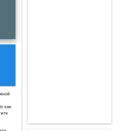
ажной
Но как
тите
ете