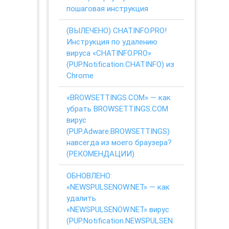
пошаговая инструкция
(ВЫЛЕЧЕНО) CHATINFO.PRO!
Инструкция по удалению
вируса «CHATINFO.PRO»
(PUP.Notification.CHATINFO) из
Chrome
«BROWSETTINGS.COM» — как
убрать BROWSETTINGS.COM
вирус
(PUP.Adware.BROWSETTINGS)
навсегда из моего браузера?
(РЕКОМЕНДАЦИИ)
ОБНОВЛЕНО:
«NEWSPULSENOW.NET» — как
удалить
«NEWSPULSENOW.NET» вирус
(PUP.Notification.NEWSPULSEN