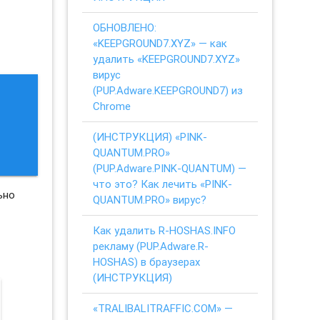
ОБНОВЛЕНО:
«KEEPGROUND7.XYZ» — как
удалить «KEEPGROUND7.XYZ»
вирус
(PUP.Adware.KEEPGROUND7) из
Chrome
(ИНСТРУКЦИЯ) «PINK-
QUANTUM.PRO»
(PUP.Adware.PINK-QUANTUM) —
что это? Как лечить «PINK-
ьно
QUANTUM.PRO» вирус?
Как удалить R-HOSHAS.INFO
рекламу (PUP.Adware.R-
HOSHAS) в браузерах
(ИНСТРУКЦИЯ)
«TRALIBALITRAFFIC.COM» —