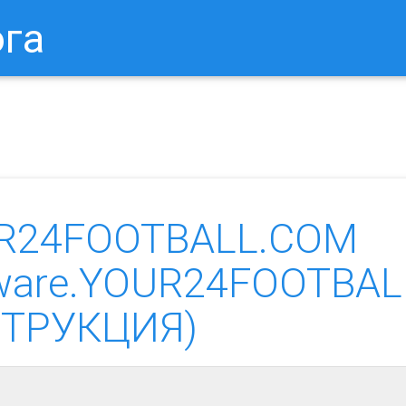
ога
в Браузере.
Как Сбросить Настройки Mozilla Firefox?
Ка
UR24FOOTBALL.COM
dware.YOUR24FOOTBAL
НСТРУКЦИЯ)