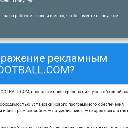
иска в браузере.
ра на рабочем столе и в меню, чтобы вместе с запуском
заражение рекламным
OOTBALL.COM?
FOOTBALL.COM, позвольте поинтересоваться у вас об одной в
еобходимостью установки нового программного обеспечения. 
м и быстрым способом — по умолчанию», — скорее всего отве
движений, каких-то полей для заполнения. Но этим вы допуска