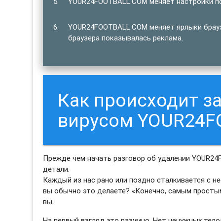
YOUR24FOOTBALL.COM меняет настройки по
YOUR24FOOTBALL.COM меняет ярлыки браузе
браузера показывалась реклама.
Как происходит 
вирусом YOUR24F
Прежде чем начать разговор об удалении YOUR24
детали.
Каждый из нас рано или поздно сталкивается с н
вы обычно это делаете? «Конечно, самым просты
вы.
На первый взгляд это разумно. Нет ненужных тело