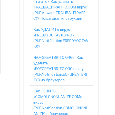
что это? Как удалить
TRALIBALITRAFFIC.COM вирус
(PUP.Adware.TRALIBALITRAFFI
C)? Пошаговая инструкция
Как УДАЛИТЬ вирус
«FREDDYOCTAVIO.PRO»
(PUP.Notification.FREDDYOCTAV
IO)?
«EOFGREATBRITQ.ORG»! Как
удалить
«EOFGREATBRITQ.ORG» вирус
(PUP.Notification.EOFGREATBRI
TQ) из браузеров
Как ЛЕЧИТЬ
«COMOLONONLANIZE.COM»
вирус
(PUP.Notification.COMOLONONL
ANIZE) в браузерах: