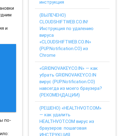
инструкция
ановки
Одним
(ВЫЛЕЧЕНО)
CLOUDSHIFTWEB.CO.IN!
ия и
Инструкция по удалению
вируса
«CLOUDSHIFTWEB.CO.IN»
(PUP.Notification.CO) из
Chrome
«GRIDNOVAKEY.CO.IN» — как
убрать GRIDNOVAKEY.CO.IN
вирус (PUP.Notification.CO)
навсегда из моего браузера?
(РЕКОМЕНДАЦИИ)
(РЕШЕНО) «HEALTHVOT.COM»
— как удалить
ы по-
HEALTHVOT.COM вирус из
браузеров: пошаговая
ило:
ИНСТРУКЦИЯ