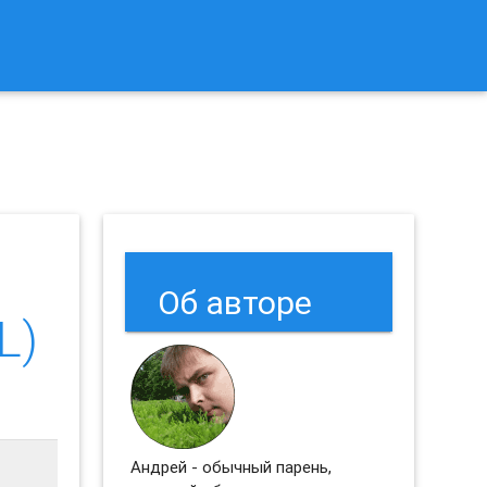
к Сбросить Настройки Браузеров Chrome и Firefox?
Об авторе
L)
Андрей - обычный парень,