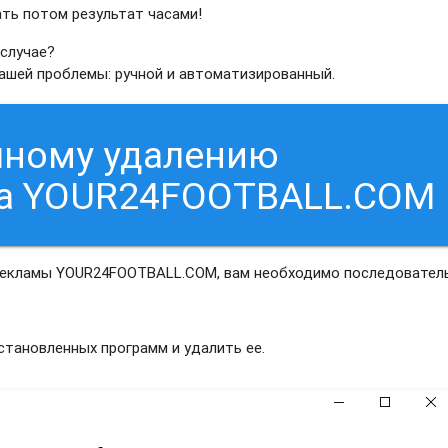
ать потом результат часами!
 случае?
вашей проблемы: ручной и автоматизированный.
чному удалению
са YOUR24FOOTBALL.COM
 рекламы YOUR24FOOTBALL.COM, вам необходимо последовател
тановленных программ и удалить ее.