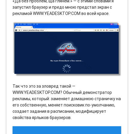
«Да без проблем, ща глянем.» — с этими словами я
запустил браузер и предо мною предстал экран с
рекламой WWW.YEADESKTOP.COM во всей красе.
Так что это за зловред такой —
WWW.YEADESKTOP.COM? Обычный демонстратор
рекламы, который: заменяет домашнюю страничку на
его собственную, меняет поисковик по-умолчанию,
создает задания в расписании, модифицирует
свойства ярлыков браузеров.