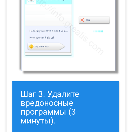
Шаг 3. Удалите
вредоносные
программы (3
минуты).