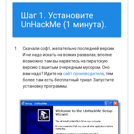
Шаг 1. Установите
UnHackMe (1 минута).
Скачали софт, желательно последней версии.
И не надо искать на всяких развалах, вполне
возможно там вы нарветесь на пиратскую
версию с вшитым очередным мусором. Оно
вам надо? Идите на
сайт производителя
, тем
более там есть бесплатный триал. Запустите
установку программы.