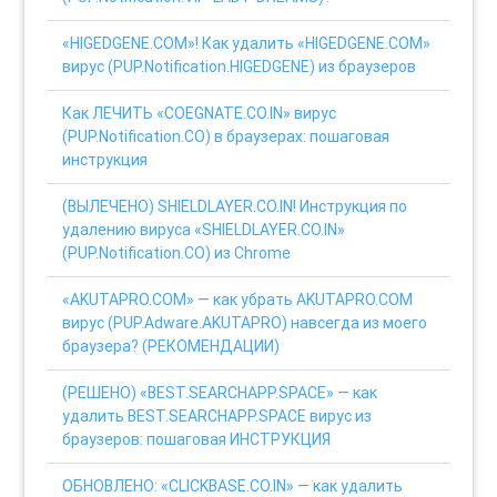
«HIGEDGENE.COM»! Как удалить «HIGEDGENE.COM»
вирус (PUP.Notification.HIGEDGENE) из браузеров
Как ЛЕЧИТЬ «COEGNATE.CO.IN» вирус
(PUP.Notification.CO) в браузерах: пошаговая
инструкция
(ВЫЛЕЧЕНО) SHIELDLAYER.CO.IN! Инструкция по
удалению вируса «SHIELDLAYER.CO.IN»
(PUP.Notification.CO) из Chrome
«AKUTAPRO.COM» — как убрать AKUTAPRO.COM
вирус (PUP.Adware.AKUTAPRO) навсегда из моего
браузера? (РЕКОМЕНДАЦИИ)
(РЕШЕНО) «BEST.SEARCHAPP.SPACE» — как
удалить BEST.SEARCHAPP.SPACE вирус из
браузеров: пошаговая ИНСТРУКЦИЯ
ОБНОВЛЕНО: «CLICKBASE.CO.IN» — как удалить