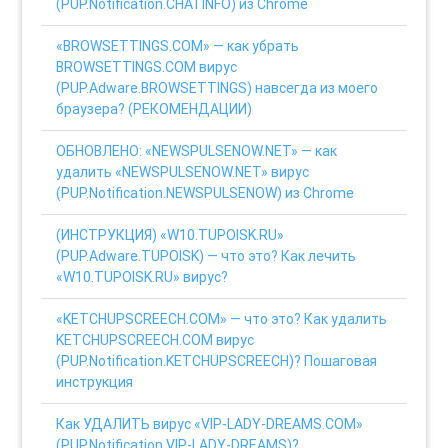
(PUP.Notification.CHATINFO) из Chrome
«BROWSETTINGS.COM» — как убрать
BROWSETTINGS.COM вирус
(PUP.Adware.BROWSETTINGS) навсегда из моего
браузера? (РЕКОМЕНДАЦИИ)
ОБНОВЛЕНО: «NEWSPULSENOW.NET» — как
удалить «NEWSPULSENOW.NET» вирус
(PUP.Notification.NEWSPULSENOW) из Chrome
(ИНСТРУКЦИЯ) «W10.TUPOISK.RU»
(PUP.Adware.TUPOISK) — что это? Как лечить
«W10.TUPOISK.RU» вирус?
«KETCHUPSCREECH.COM» — что это? Как удалить
KETCHUPSCREECH.COM вирус
(PUP.Notification.KETCHUPSCREECH)? Пошаговая
инструкция
Как УДАЛИТЬ вирус «VIP-LADY-DREAMS.COM»
(PUP.Notification.VIP-LADY-DREAMS)?