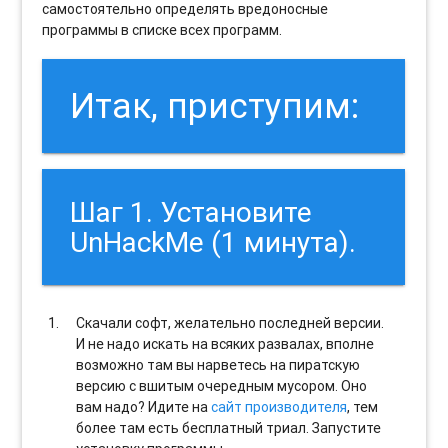
самостоятельно определять вредоносные
программы в списке всех программ.
Итак, приступим:
Шаг 1. Установите
UnHackMe (1 минута).
Скачали софт, желательно последней версии.
И не надо искать на всяких развалах, вполне
возможно там вы нарветесь на пиратскую
версию с вшитым очередным мусором. Оно
вам надо? Идите на
сайт производителя
, тем
более там есть бесплатный триал. Запустите