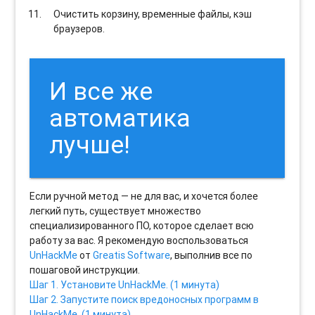
Очистить корзину, временные файлы, кэш
браузеров.
И все же
автоматика
лучше!
Если ручной метод — не для вас, и хочется более
легкий путь, существует множество
специализированного ПО, которое сделает всю
работу за вас. Я рекомендую воспользоваться
UnHackMe
от
Greatis Software
, выполнив все по
пошаговой инструкции.
Шаг 1. Установите UnHackMe. (1 минута)
Шаг 2. Запустите поиск вредоносных программ в
UnHackMe. (1 минута)