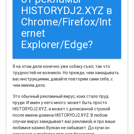
HISTORYDJ2.XYZ в
Chrome/Firefox/Int
ernet
Explorer/Edge?
Я на этом деле конечно уже собаку съел, так что
трудностей не возникло. Но прежде, чем закидывать
вас инструкциями, давайте повторим сами себе, с
чем имеем дело.
Это обычный рекламный вирус, коих стало пруд
пруди. И имен у него много: может быть просто
HISTORYDJ2.XYZ, а может с дописанной строкой
после имени домена HISTORYDJ2.XYZ. В любом
случае вирус закидывает вас рекламой, и про ваше
любимое казино Вулкан не забывает. До кучи он