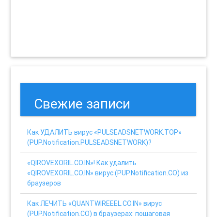
Свежие записи
Как УДАЛИТЬ вирус «PULSEADSNETWORK.TOP»
(PUP.Notification.PULSEADSNETWORK)?
«QIROVEXORIL.CO.IN»! Как удалить
«QIROVEXORIL.CO.IN» вирус (PUP.Notification.CO) из
браузеров
Как ЛЕЧИТЬ «QUANTWIREEEL.CO.IN» вирус
(PUP.Notification.CO) в браузерах: пошаговая