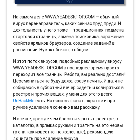
На самом деле WWW.YEADESKTOP.COM — обычный
вирус перенаправитель, каких сейчас пруд пруди. И
деятельность у него тоже — традиционная: подмена
стартовой страницы, замена поисковика, заражение
свойств ярлыков браузеров, создание заданий в
расписании. Ну как обычно, в общем.
И этот поток вирусов, подобных рекламному вирусу
WWW.YEADESKTOP.COM в последнее время просто
переходит все границы. Ребята, вы реально достали!!!
Церемониться не буду даже, сразу лечить. И да, я не
собираюсь в субботний вечер сидеть и ковыряться в
реестре и прочих вещах, у меня для этого всего
UnHackMe
есть. Но если вы фанат, вкратце и про
ручное удаление я конечно вам расскажу.
И все же, прежде чем бросаться рыть в реестре, в
каталогах, в ярлыках руками и тратить на это нервы
(а они, как известно, не железные), рекомендую
дочитать про удаление вируса