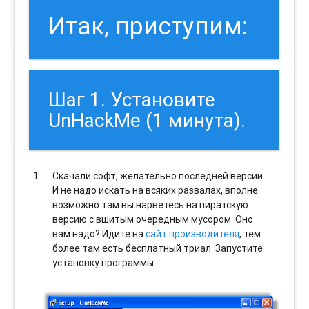
Итак, приступим:
Шаг 1. Установите
UnHackMe (1 минута).
Скачали софт, желательно последней версии.
И не надо искать на всяких развалах, вполне
возможно там вы нарветесь на пиратскую
версию с вшитым очередным мусором. Оно
вам надо? Идите на
сайт производителя
, тем
более там есть бесплатный триал. Запустите
установку программы.