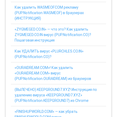
Как удалить WASMEOF.COM рекламу
(PUP.Notification.WASMEOF) в браузерах
(ИНСТРУКЦИЯ)
«ZYGMEGED.CO.IN» — что это? Как удалить
ZYGMEGED.CO.IN вирус (PUP.Notification.CO)?
Пошаговая инструкция
Как УДАЛИТЬ вирус «PLURCHLES.CO.IN»
(PUP.Notification.CO)?
«OURAIDREAM.COM»! Как удалить
«OURAIDREAM.COM» вирус
(PUP.Notification.OURAIDREAM) из браузеров
(ВЫЛЕЧЕНО) KEEPGROUND7.XYZ! Инструкция по
удалению вируса «KEEPGROUND7.XYZ»
(PUP.Notification.KEEPGROUND7) из Chrome
«FINISHUPWORLD.COM» — как убрать
FINISHUPWORLD.COM вирус