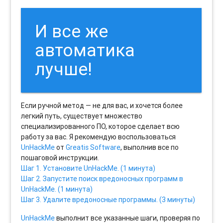
И все же
автоматика
лучше!
Если ручной метод — не для вас, и хочется более
легкий путь, существует множество
специализированного ПО, которое сделает всю
работу за вас. Я рекомендую воспользоваться
UnHackMe
от
Greatis Software
, выполнив все по
пошаговой инструкции.
Шаг 1. Установите UnHackMe. (1 минута)
Шаг 2. Запустите поиск вредоносных программ в
UnHackMe. (1 минута)
Шаг 3. Удалите вредоносные программы. (3 минуты)
UnHackMe
выполнит все указанные шаги, проверяя по