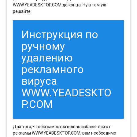
WWW.YEADESKTOP.COM до конца. Ну а там уж
решайте.
Инструкция по
ручному
удалению
рекламного
вируса
WWW.YEADESKTO
P.COM
Для того, чтобы самостоятельно избавиться от
рекламы WWW.YEADESKTOP.COM, вам необходимо