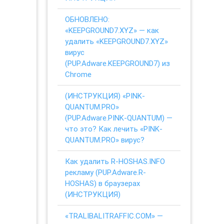
ОБНОВЛЕНО:
«KEEPGROUND7.XYZ» — как
удалить «KEEPGROUND7.XYZ»
вирус
(PUP.Adware.KEEPGROUND7) из
Chrome
(ИНСТРУКЦИЯ) «PINK-
QUANTUM.PRO»
(PUP.Adware.PINK-QUANTUM) —
что это? Как лечить «PINK-
QUANTUM.PRO» вирус?
Как удалить R-HOSHAS.INFO
рекламу (PUP.Adware.R-
HOSHAS) в браузерах
(ИНСТРУКЦИЯ)
«TRALIBALITRAFFIC.COM» —