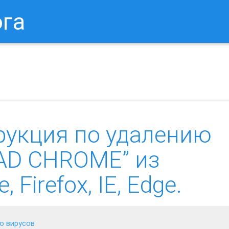
ога
в Браузере.
Как Сбросить Настройки Mozilla Firefox?
Ка
рукция по удалению
AD CHROME” из
Firefox, IE, Edge.
ю вирусов