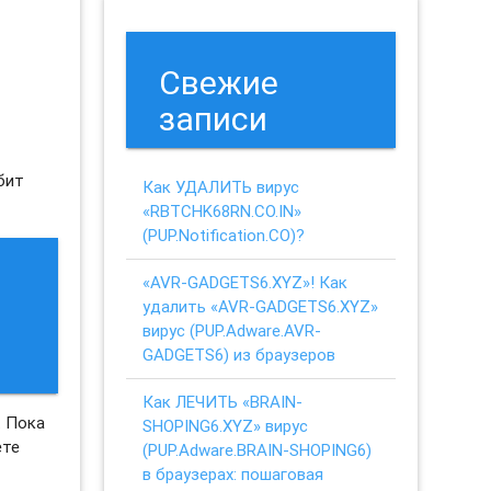
Свежие
записи
юбит
Как УДАЛИТЬ вирус
«RBTCHK68RN.CO.IN»
(PUP.Notification.CO)?
«AVR-GADGETS6.XYZ»! Как
удалить «AVR-GADGETS6.XYZ»
вирус (PUP.Adware.AVR-
GADGETS6) из браузеров
Как ЛЕЧИТЬ «BRAIN-
. Пока
SHOPING6.XYZ» вирус
ете
(PUP.Adware.BRAIN-SHOPING6)
в браузерах: пошаговая