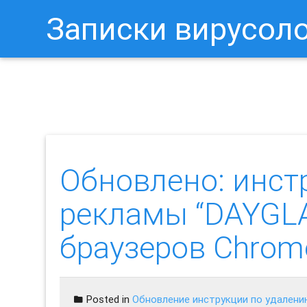
Записки вирусол
Как Отключить Уведомления 
Обновлено: инст
рекламы “DAYGL
браузеров Chrome, 
Posted in
Обновление инструкции по удалени