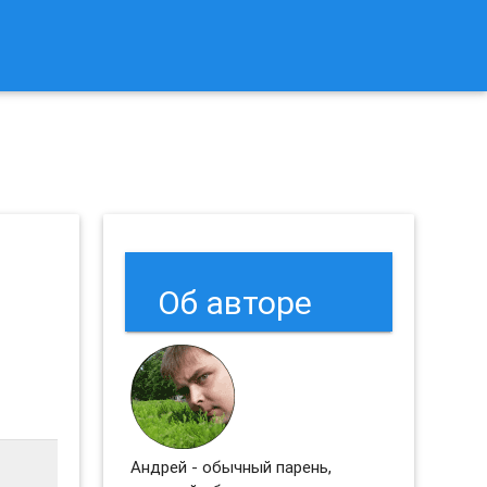
к Сбросить Настройки Браузеров Chrome и Firefox?
Об авторе
Андрей - обычный парень,