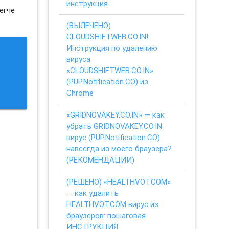
инструкция
егче
(ВЫЛЕЧЕНО)
CLOUDSHIFTWEB.CO.IN!
Инструкция по удалению
вируса
«CLOUDSHIFTWEB.CO.IN»
(PUP.Notification.CO) из
Chrome
«GRIDNOVAKEY.CO.IN» — как
убрать GRIDNOVAKEY.CO.IN
вирус (PUP.Notification.CO)
навсегда из моего браузера?
(РЕКОМЕНДАЦИИ)
(РЕШЕНО) «HEALTHVOT.COM»
— как удалить
HEALTHVOT.COM вирус из
браузеров: пошаговая
ИНСТРУКЦИЯ