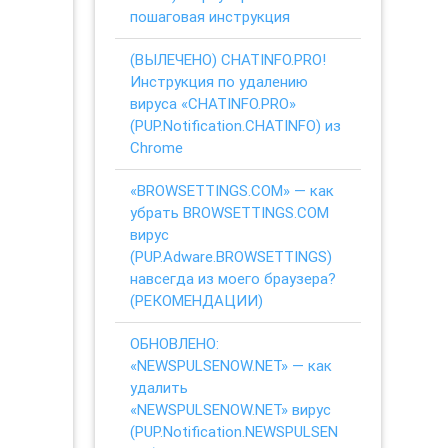
пошаговая инструкция
(ВЫЛЕЧЕНО) CHATINFO.PRO!
Инструкция по удалению
вируса «CHATINFO.PRO»
(PUP.Notification.CHATINFO) из
Chrome
«BROWSETTINGS.COM» — как
убрать BROWSETTINGS.COM
вирус
(PUP.Adware.BROWSETTINGS)
навсегда из моего браузера?
(РЕКОМЕНДАЦИИ)
ОБНОВЛЕНО:
«NEWSPULSENOW.NET» — как
удалить
«NEWSPULSENOW.NET» вирус
(PUP.Notification.NEWSPULSEN