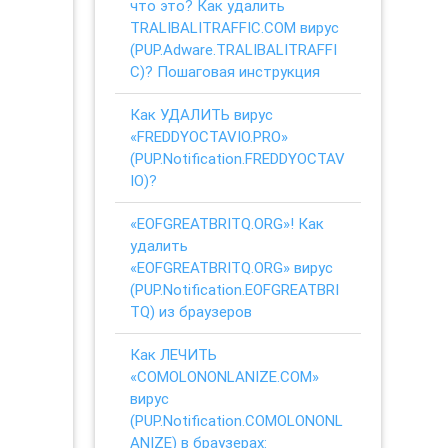
что это? Как удалить
TRALIBALITRAFFIC.COM вирус
(PUP.Adware.TRALIBALITRAFFI
C)? Пошаговая инструкция
Как УДАЛИТЬ вирус
«FREDDYOCTAVIO.PRO»
(PUP.Notification.FREDDYOCTAV
IO)?
«EOFGREATBRITQ.ORG»! Как
удалить
«EOFGREATBRITQ.ORG» вирус
(PUP.Notification.EOFGREATBRI
TQ) из браузеров
Как ЛЕЧИТЬ
«COMOLONONLANIZE.COM»
вирус
(PUP.Notification.COMOLONONL
ANIZE) в браузерах: