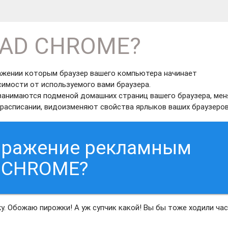
LAD CHROME?
ажении которым браузер вашего компьютера начинает
симости от используемого вами браузера.
занимаются подменой домашних страниц вашего браузера, ме
расписании, видоизменяют свойства ярлыков ваших браузеров
заражение рекламным
 CHROME?
жу. Обожаю пирожки! А уж супчик какой! Вы бы тоже ходили час