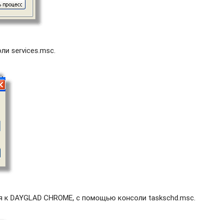
и services.msc.
я к DAYGLAD CHROME, с помощью консоли taskschd.msc.