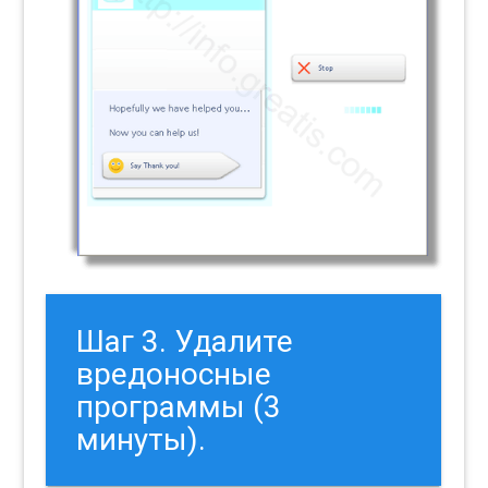
Шаг 3. Удалите
вредоносные
программы (3
минуты).