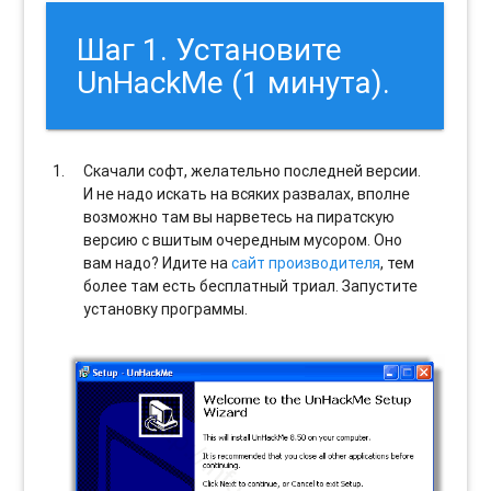
Шаг 1. Установите
UnHackMe (1 минута).
Скачали софт, желательно последней версии.
И не надо искать на всяких развалах, вполне
возможно там вы нарветесь на пиратскую
версию с вшитым очередным мусором. Оно
вам надо? Идите на
сайт производителя
, тем
более там есть бесплатный триал. Запустите
установку программы.