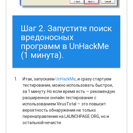
Шаг 2. Запустите поиск
вредоносных
программ в UnHackMe
(1 минута).
Итак, запускаем
UnHackMe
, и сразу стартуем
тестирование, можно использовать быстрое,
за 1 минуту. Но если время есть — рекомендую
расширенное онлайн тестирование с
использованием VirusTotal — это повысит
вероятность обнаружения не только
перенаправления на LAUNCHPAGE.ORG, но и
остальной нечисти.