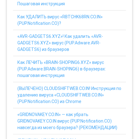
Пошаговая инструкция
Как УДАЛИТЬ вирус «RBTCHK68RN.CO.IN»
(PUP.Notification.CO)?
«AVR-GADGETS6.XYZ»! Как удалить «AVR-
GADGETS6.XYZ» вирус (PUP.Adware.AVR-
GADGETS6) из браузеров
Как ЛЕЧИТЬ «BRAIN-SHOPING6.XYZ» вирус
(PUP.Adware.BRAIN-SHOPING6) в браузерах:
пошаговая инструкция
(ВЫЛЕЧЕНО) CLOUDSHIFTWEB.CO.IN! Инструкция по
удалению вируса «CLOUDSHIFTWEB.CO.IN»
(PUP.Notification.CO) из Chrome
«GRIDNOVAKEY.CO.IN» — как убрать
GRIDNOVAKEY.CO.IN вирус (PUP.Notification.CO)
навсегда из моего браузера? (РЕКОМЕНДАЦИИ)