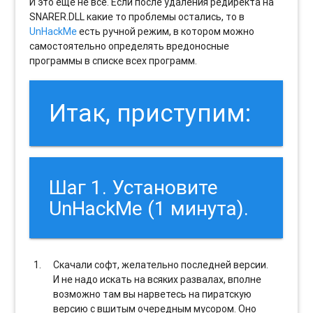
И это еще не все. Если после удаления редиректа на
SNARER.DLL какие то проблемы остались, то в
UnHackMe
есть ручной режим, в котором можно
самостоятельно определять вредоносные
программы в списке всех программ.
Итак, приступим:
Шаг 1. Установите
UnHackMe (1 минута).
Скачали софт, желательно последней версии.
И не надо искать на всяких развалах, вполне
возможно там вы нарветесь на пиратскую
версию с вшитым очередным мусором. Оно