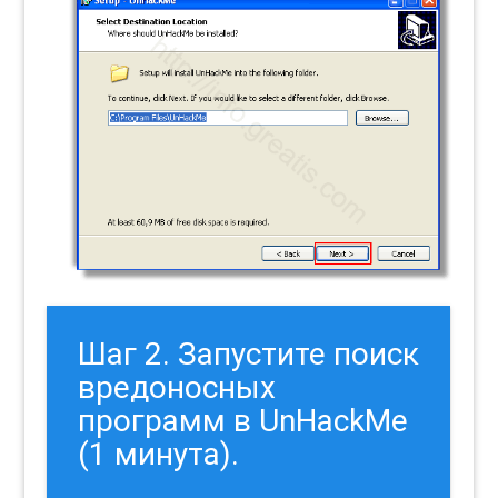
Шаг 2. Запустите поиск
вредоносных
программ в UnHackMe
(1 минута).