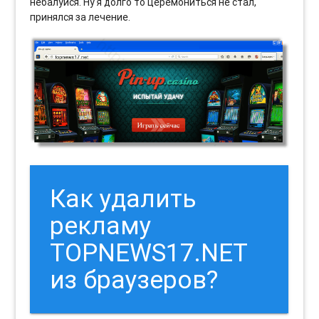
небалуйся. Ну я долго то церемониться не стал,
принялся за лечение.
Как удалить
рекламу
TOPNEWS17.NET
из браузеров?