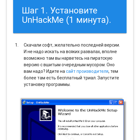
Шаг 1. Установите
UnHackMe (1 минута).
Скачали софт, желательно последней версии.
И не надо искать на всяких развалах, вполне
возможно там вы нарветесь на пиратскую
версию с вшитым очередным мусором. Оно
вам надо? Идите на
сайт производителя
, тем
более там есть бесплатный триал. Запустите
установку программы.