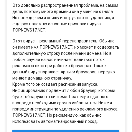
Это довольно распространенная проблема, на самом
деле, поэтому много времени она у меня не отняла.
Но прежде, чем я опишу инструкцию по удалению, я
еще раз напомню основные признаки вируса
TOPNEWS17.NET.
Этот вирус — рекламный перенаправитель. Обычно
он имеет имя TOPNEWS17.NET, но может и содержать
дополнительную строку после имени домена. Но в
любом случае на вас начинает валиться поток
рекламных окон при работе в браузерах. Также
данный вирус поражает ярлыки браузеров, нередко
меняет домашнюю страничку.
Кроме того он создает расписания запуска.
Инфицированию подлежит любой браузер, который
будет обнаружен в системе. Поэтому от данного
зловреда необходимо срочно избавляться. Ниже я
приведу инструкции по удалению рекламного вируса
TOPNEWS17.NET. Но рекомендую, как обычно,
использовать автоматизированный поход.