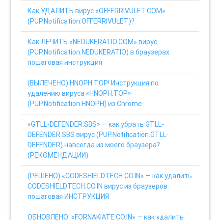
Как УДАЛИТЬ вирус «OFFERRIVULET.COM»
(PUP.Notification.OFFERRIVULET)?
Как ЛЕЧИТЬ «NEDUKERATIO.COM» вирус
(PUP.Notification.NEDUKERATIO) в браузерах:
пошаговая инструкция
(ВЫЛЕЧЕНО) HNOPH.TOP! Инструкция по
удалению вируса «HNOPH.TOP»
(PUP.Notification.HNOPH) из Chrome
«GTLL-DEFENDER.SBS» — как убрать GTLL-
DEFENDER.SBS вирус (PUP.Notification.GTLL-
DEFENDER) навсегда из моего браузера?
(РЕКОМЕНДАЦИИ)
(РЕШЕНО) «CODESHIELDTECH.CO.IN» — как удалить
CODESHIELDTECH.CO.IN вирус из браузеров:
пошаговая ИНСТРУКЦИЯ
ОБНОВЛЕНО: «FORNAKIATE.CO.IN» — как удалить