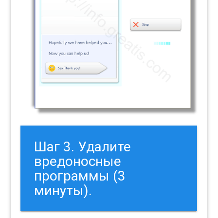
Шаг 3. Удалите
вредоносные
программы (3
минуты).