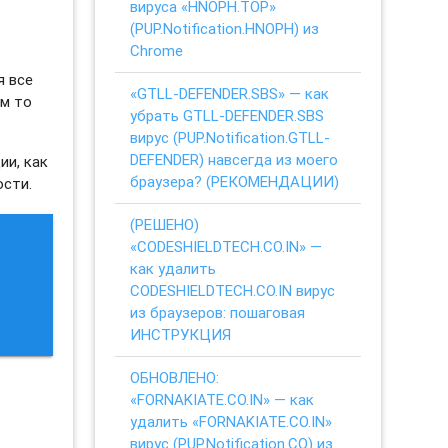
вируса «HNOPH.TOP»
(PUP.Notification.HNOPH) из
Chrome
я все
«GTLL-DEFENDER.SBS» — как
ем то
убрать GTLL-DEFENDER.SBS
вирус (PUP.Notification.GTLL-
DEFENDER) навсегда из моего
ии, как
браузера? (РЕКОМЕНДАЦИИ)
ости.
(РЕШЕНО)
«CODESHIELDTECH.CO.IN» —
как удалить
CODESHIELDTECH.CO.IN вирус
из браузеров: пошаговая
ИНСТРУКЦИЯ
ОБНОВЛЕНО:
«FORNAKIATE.CO.IN» — как
удалить «FORNAKIATE.CO.IN»
вирус (PUP.Notification.CO) из