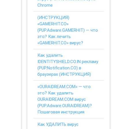
Chrome
(ИНСТРУКЦИЯ)
«GAMERHIT.CO»
(PUP.Adware.GAMERHIT) — что
это? Как лечить
«GAMERHIT.CO» вирус?
Как удалить
IDENTITYSHIELD.CO.IN рекламу
(PUP.Notification.CO) в
браузерах (ИНСТРУКЦИЯ)
«OURAIDREAM.COM» — что
это? Как удалить
OURAIDREAM.COM вирус
(PUP.Adware.OURAIDREAM)?
Пошаговая инструкция
Как УДАЛИТЬ вирус