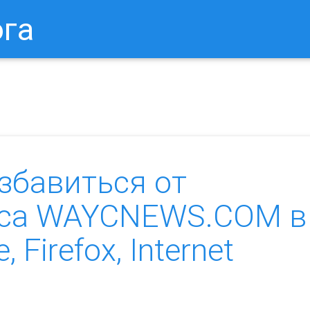
ога
в Браузере.
Как Сбросить Настройки Mozilla Firefox?
Ка
збавиться от
уса WAYCNEWS.COM в
Firefox, Internet