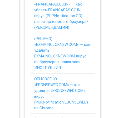
«FRANOAPAS.CO.IN» — как
убрать FRANOAPAS.CO.IN
вирус (PUP.Notification.CO)
навсегда из моего браузера?
(РЕКОМЕНДАЦИИ)
(РЕШЕНО)
«EXMAINCLCKNEW.COM» — как
удалить
EXMAINCLCKNEW.COM вирус
из браузеров: пошаговая
ИНСТРУКЦИЯ
ОБНОВЛЕНО:
«EBONSEWED.COM» — как
удалить «EBONSEWED.COM»
вирус
(PUP.Notification.EBONSEWED)
из Chrome