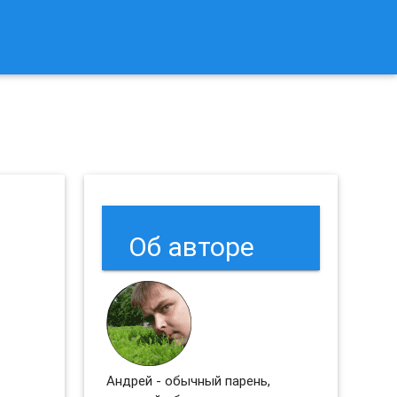
к Сбросить Настройки Браузеров Chrome и Firefox?
Об авторе
Андрей - обычный парень,