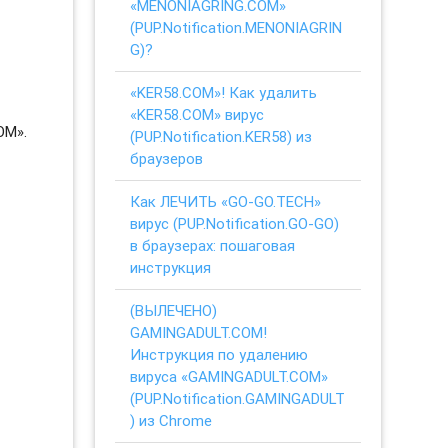
«MENONIAGRING.COM»
(PUP.Notification.MENONIAGRIN
G)?
«KER58.COM»! Как удалить
«KER58.COM» вирус
OM».
(PUP.Notification.KER58) из
браузеров
Как ЛЕЧИТЬ «GO-GO.TECH»
вирус (PUP.Notification.GO-GO)
в браузерах: пошаговая
инструкция
(ВЫЛЕЧЕНО)
GAMINGADULT.COM!
Инструкция по удалению
вируса «GAMINGADULT.COM»
(PUP.Notification.GAMINGADULT
) из Chrome