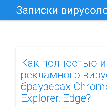
Записки вирусол
Как Отключить Уведомления 
Как полностью и
рекламного вир
браузерах Chrome, 
Explorer, Edge?