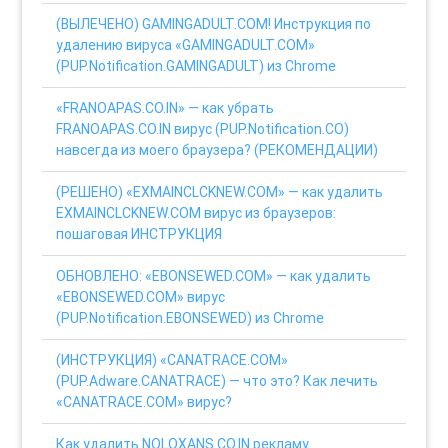
(ВЫЛЕЧЕНО) GAMINGADULT.COM! Инструкция по
удалению вируса «GAMINGADULT.COM»
(PUP.Notification.GAMINGADULT) из Chrome
«FRANOAPAS.CO.IN» — как убрать
FRANOAPAS.CO.IN вирус (PUP.Notification.CO)
навсегда из моего браузера? (РЕКОМЕНДАЦИИ)
(РЕШЕНО) «EXMAINCLCKNEW.COM» — как удалить
EXMAINCLCKNEW.COM вирус из браузеров:
пошаговая ИНСТРУКЦИЯ
ОБНОВЛЕНО: «EBONSEWED.COM» — как удалить
«EBONSEWED.COM» вирус
(PUP.Notification.EBONSEWED) из Chrome
(ИНСТРУКЦИЯ) «CANATRACE.COM»
(PUP.Adware.CANATRACE) — что это? Как лечить
«CANATRACE.COM» вирус?
Как удалить NOLOXANS.CO.IN рекламу