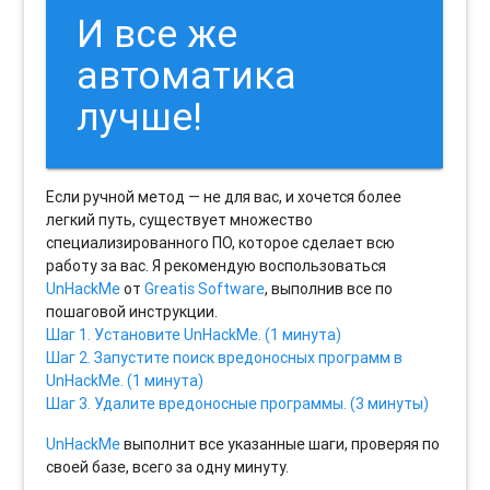
И все же
автоматика
лучше!
Если ручной метод — не для вас, и хочется более
легкий путь, существует множество
специализированного ПО, которое сделает всю
работу за вас. Я рекомендую воспользоваться
UnHackMe
от
Greatis Software
, выполнив все по
пошаговой инструкции.
Шаг 1. Установите UnHackMe. (1 минута)
Шаг 2. Запустите поиск вредоносных программ в
UnHackMe. (1 минута)
Шаг 3. Удалите вредоносные программы. (3 минуты)
UnHackMe
выполнит все указанные шаги, проверяя по
своей базе, всего за одну минуту.