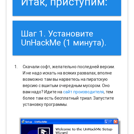
Итак, приступим:
Шаг 1. Установите
UnHackMe (1 минута).
Скачали софт, желательно последней версии.
И не надо искать на всяких развалах, вполне
возможно там вы нарветесь на пиратскую
версию с вшитым очередным мусором. Оно
вам надо? Идите на
сайт производителя
, тем
более там есть бесплатный триал. Запустите
установку программы.