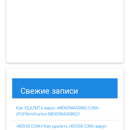
Свежие записи
Как УДАЛИТЬ вирус «MENONIAGRING.COM»
(PUP.Notification.MENONIAGRING)?
«KER58.COM»! Как удалить «KER58.COM» вирус