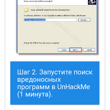
Шаг 2. Запустите поиск
вредоносных
программ в UnHackMe
(1 минута).