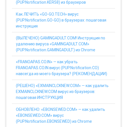
(PUP.Notification.KER58) из браузеров
Как ЛЕЧИТЬ «GO-GO.TECH» вирус
(PUP.Notification.GO-GO) в браузерах: пошаговая
инструкция
(ВЫЛЕЧЕНО) GAMINGADULT.COM! Инструкция по
удалению вируса «GAMINGADULT.COM»
(PUP.Notification.GAMINGADULT) из Chrome
«FRANOAPAS.CO.IN» — как убрать
FRANOAPAS.CO.IN вирус (PUP.Notification.CO)
навсегда из моего браузера? (РЕКОМЕНДАЦИИ)
(РЕШЕНО) «EXMAINCLCKNEW.COM» — как удалить
EXMAINCLCKNEW.COM вирус из браузеров:
пошаговая ИНСТРУКЦИЯ
ОБНОВЛЕНО: «EBONSEWED.COM» — как удалить
«EBONSEWED.COM» вирус
(PUP.Notification.EBONSEWED) из Chrome