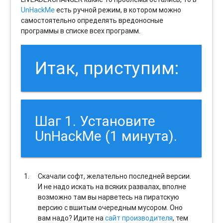
UnHackMe
есть ручной режим, в котором можно
самостоятельно определять вредоносные
программы в списке всех программ.
Итак, приступим:
Шаг 1. Установите
UnHackMe (1 минута).
Скачали софт, желательно последней версии.
И не надо искать на всяких развалах, вполне
возможно там вы нарветесь на пиратскую
версию с вшитым очередным мусором. Оно
вам надо? Идите на
сайт производителя
, тем