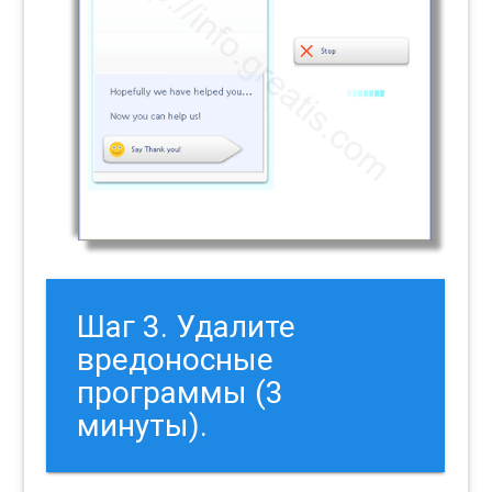
Шаг 3. Удалите
вредоносные
программы (3
минуты).