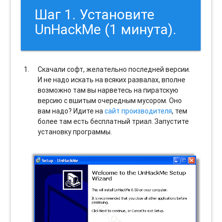
Шаг 1. Установите
UnHackMe (1 минута).
Скачали софт, желательно последней версии.
И не надо искать на всяких развалах, вполне
возможно там вы нарветесь на пиратскую
версию с вшитым очередным мусором. Оно
вам надо? Идите на
сайт производителя
, тем
более там есть бесплатный триал. Запустите
установку программы.