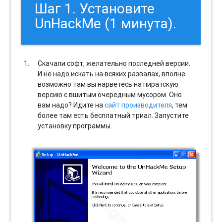
Шаг 1. Установите
UnHackMe (1 минута).
Скачали софт, желательно последней версии.
И не надо искать на всяких развалах, вполне
возможно там вы нарветесь на пиратскую
версию с вшитым очередным мусором. Оно
вам надо? Идите на
сайт производителя
, тем
более там есть бесплатный триал. Запустите
установку программы.