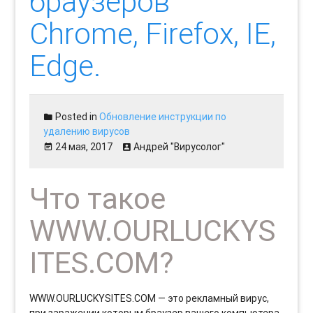
браузеров
Chrome, Firefox, IE,
Edge.
Posted in
Обновление инструкции по
удалению вирусов
24 мая, 2017
Андрей "Вирусолог"
Что такое
WWW.OURLUCKYS
ITES.COM?
WWW.OURLUCKYSITES.COM — это рекламный вирус,
при заражении которым браузер вашего компьютера