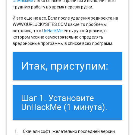
UnHackMe
легко со всем справится и выполнит всю
трудную работу во время перезагрузки.
И это еще не все. Если после удаления редиректа на
WWW.OURLUCKYSITES.COM какие то проблемы
остались, то в
UnHackMe
есть ручной режим, в
котором можно самостоятельно определять
вредоносные программы в списке всех программ.
Итак, приступим:
Шаг 1. Установите
UnHackMe (1 минута).
Скачали софт, желательно последней версии.