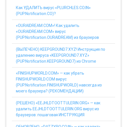
Как УДАЛИТЬ вирус «PLURCHLES.CO.IN»
(PUP.Notification.CO)?
«OURAIDREAM.COM»! Как удалить
«OURAIDREAM.COM» вирус
(PUP.Notification.OURAIDREAM) из браузеров
(ВЫЛЕЧЕНО) KEEPGROUND7.XYZ! Инструкция по
удалению вируса «KEEPGROUND7.XYZ»
(PUP.Notification.KEEPGROUND7) из Chrome
«FINISHUPWORLD.COM» — как убрать
FINISHUPWORLD.COM вирус
(PUP.Notification.FINISHUPWORLD) навсегда из
моего браузера? (РЕКОМЕНДАЦИИ)
(РЕШЕНО) «EEJHLDTOOTTULERIN.ORG» — как
удалить EEJHLDTOOTTULERIN.ORG вирус из
браузеров: пошаговая ИНСТРУКЦИЯ
ОБНОВЛЕНО: «DATZYRO.CO.IN» — как удалить