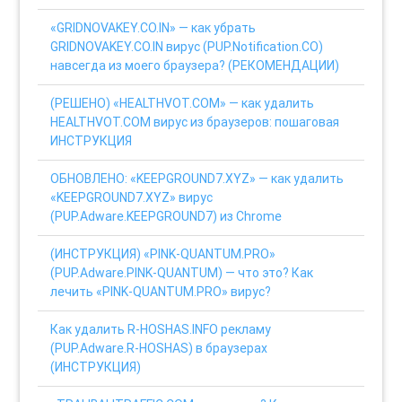
«GRIDNOVAKEY.CO.IN» — как убрать
GRIDNOVAKEY.CO.IN вирус (PUP.Notification.CO)
навсегда из моего браузера? (РЕКОМЕНДАЦИИ)
(РЕШЕНО) «HEALTHVOT.COM» — как удалить
HEALTHVOT.COM вирус из браузеров: пошаговая
ИНСТРУКЦИЯ
ОБНОВЛЕНО: «KEEPGROUND7.XYZ» — как удалить
«KEEPGROUND7.XYZ» вирус
(PUP.Adware.KEEPGROUND7) из Chrome
(ИНСТРУКЦИЯ) «PINK-QUANTUM.PRO»
(PUP.Adware.PINK-QUANTUM) — что это? Как
лечить «PINK-QUANTUM.PRO» вирус?
Как удалить R-HOSHAS.INFO рекламу
(PUP.Adware.R-HOSHAS) в браузерах
(ИНСТРУКЦИЯ)